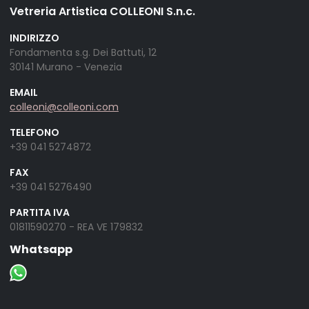
Vetreria Artistica COLLEONI S.n.c.
INDIRIZZO
Fondamenta s.g. Dei Battuti, 12
30141 Murano - Venezia
EMAIL
colleoni@colleoni.com
TELEFONO
+39 041 5274872
FAX
+39 041 5276490
PARTITA IVA
01811590270 - REA VE 179832
Whatsapp