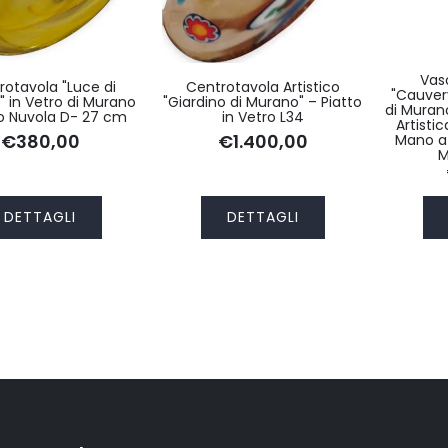
Vas
rotavola "Luce di
Centrotavola Artistico
"Cauver
" in Vetro di Murano
"Giardino di Murano" – Piatto
di Murano
o Nuvola D- 27 cm
in Vetro L34
Artisti
€380,00
€1.400,00
Mano a 
M
DETTAGLI
DETTAGLI