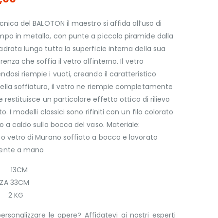
ecnica del BALOTON il maestro si affida all’uso di
po in metallo, con punte a piccola piramide dalla
drata lungo tutta la superficie interna della sua
enza che soffia il vetro all'interno. Il vetro
dosi riempie i vuoti, creando il caratteristico
lla soffiatura, il vetro ne riempie completamente
e restituisce un particolare effetto ottico di rilievo
o. I modelli classici sono rifiniti con un filo colorato
o a caldo sulla bocca del vaso. Materiale:
o vetro di Murano soffiato a bocca e lavorato
ente a mano
A 13CM
ZZA 33CM
 2 KG
ersonalizzare le opere? Affidatevi ai nostri esperti