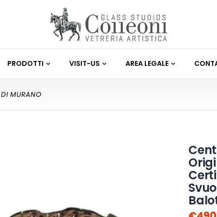
PRODOTTI
VISIT-US
AREA LEGALE
CONTA
 DI MURANO
Cent
Orig
Cert
Svuo
Balo
€490