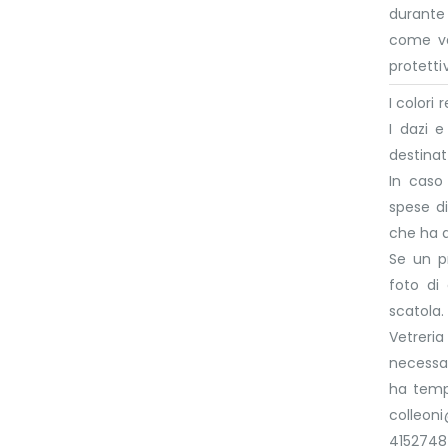
durante 
come va
protettiv
I colori
I dazi 
destinat
In caso
spese di
che ha 
Se un p
foto di
scatola.
Vetreri
necessar
ha tempo
colleo
4152748