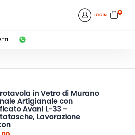
0
LOGIN
TTI
rotavola in Vetro di Murano
inale Artigianale con
ificato Avani L-33 –
tatasche, Lavorazione
ton
,00