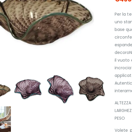
Per la t
uno stam
base qua
circonfer
espanden
decoroNe
il vuoto 
incrociat
applicat
Autentic
interam
ALTEZZ
LARGHE
PESO
Volete p