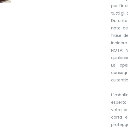
per l’in
tutti gli
Durante 
note del
frase d
incider
NOTA: N
qualcosa
Le ope
consegn
autenti
L'imbal
esperto 
vetro a
carta e
protegge