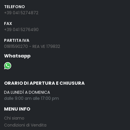
TELEFONO
+39 041 5274872
FAX
+39 041 5276490
PARTITA IVA
01811590270 - REA VE 179832
Whatsapp
ORARIO DI APERTURA E CHIUSURA
DA LUNEDÌ A DOMENICA
dalle 9:00 am alle 17:00 pm
MENU INFO
Chi siamo
Condizioni di Vendita