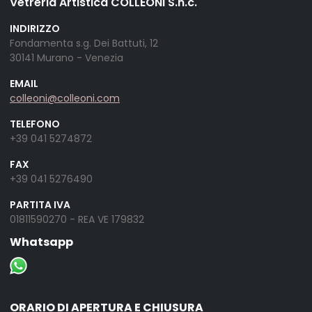
Vetreria Artistica COLLEONI S.n.c.
INDIRIZZO
Fondamenta s.g. Dei Battuti, 12
30141 Murano - Venezia
EMAIL
colleoni@colleoni.com
TELEFONO
+39 041 5274872
FAX
+39 041 5276490
PARTITA IVA
01811590270 - REA VE 179832
Whatsapp
ORARIO DI APERTURA E CHIUSURA