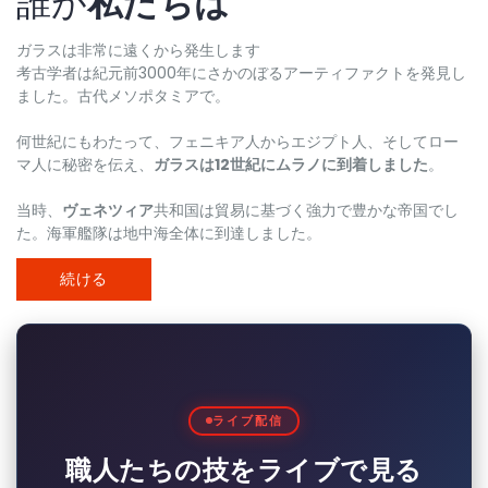
誰が
私たちは
ガラスは非常に遠くから発生します
考古学者は紀元前3000年にさかのぼるアーティファクトを発見し
ました。古代メソポタミアで。
何世紀にもわたって、フェニキア人からエジプト人、そしてロー
マ人に秘密を伝え、
ガラスは12世紀にムラノに到着しました
。
当時、
ヴェネツィア
共和国は貿易に基づく強力で豊かな帝国でし
た。海軍艦隊は地中海全体に到達しました。
続ける
ライブ配信
職人たちの技をライブで見る