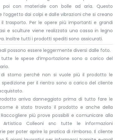
 poi con materiale con bolle ad aria. Questo
 l’oggetto dai colpi e dalle vibrazioni che si creano
il trasporto. Per le opere più importanti e grandi
si e sculture viene realizzata una cassa in legno
a. Inoltre tutti i prodotti spediti sono assicurati.
 reali possono essere leggermente diversi dalle foto.
e tutte le spese d’importazione sono a carico del
ario.
 di storno perché non si vuole più il prodotto le
 spedizione per il rientro sono a carico del cliente
acquistato.
rodotto arriva danneggiato prima di tutto fare le
 come è stato trovato il prodotto e anche della
 Raccogliere più prove possibili e comunicare alla
a Artistica Colleoni snc tutte le informazioni
ie per poter aprire la pratica di rimborso. Il cliente
 5 giorni lavorativi per informarci tramite e-mail