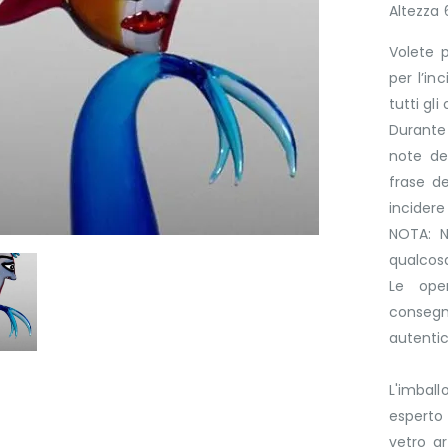
Altezza
Volete p
per l’in
tutti gli
Durante 
note del
frase d
incider
NOTA: N
qualcosa
Le ope
consegn
autenti
L'imbal
esperto 
vetro a