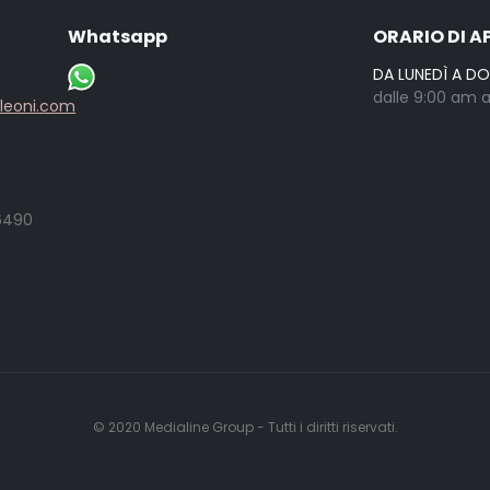
Whatsapp
ORARIO DI A
DA LUNEDÌ A D
dalle 9:00 am a
lleoni.com
6490
© 2020
Medialine Group
- Tutti i diritti riservati.