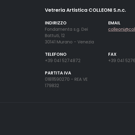
Vetreria Artistica COLLEONI S.n.c.
INDIRIZZO
EMAIL
Fondamenta s.g. Dei
colleoni@co
Battuti, 12
30141 Murano - Venezia
TELEFONO
FAX
+39 041 5274872
+39 041 527
PARTITA IVA
01811590270 - REA VE
179832