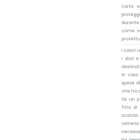
carta e
protegge
durante 
come va
protettiv
I colori
I dazi 
destinat
In caso
spese di
che ha 
Se un p
foto di
scatola.
Vetreri
necessar
ha tempo