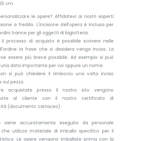
 65 cm
ersonalizzare le opere? Affidatevi ai nostri esperti
cisione a freddo. L'incisione dell'opera è inclusa per
 ordini tranne per gli oggetti di bigiotteria.
il processo di acquisto è possibile scrivere nelle
l'ordine la frase che si desidera venga incisa. La
eve essere più breve possibile. Ad esempio si può
e una data importante per voi oppure un nome.
on si può chiedere il rimborso una volta inciso
 sul pezzo.
re acquistate presso il nostro sito vengono
ate al cliente con il nostro certificato di
cità (documento cartaceo).
lo viene accuratamente eseguito da personale
che utilizza materiale di imballo specifico per il
rtistico. Le opere vengono imballate prima con la