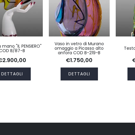
Vaso in vetro di Murano
u mano "IL PENSIERO"
omaggio a Picasso alto
Testa
COD B/87-B
anfora COD B-219-B
€2.900,00
€1.750,00
DETTAGLI
DETTAGLI