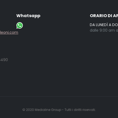
Whatsapp
ORARIO DI A
DA LUNEDÌ A D
dalle 9:00 am a
lleoni.com
6490
© 2020
Medialine Group
- Tutti i diritti riservati.