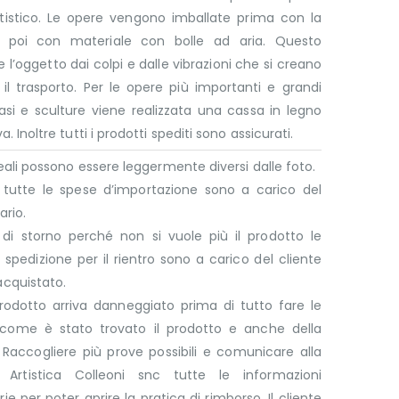
rtistico. Le opere vengono imballate prima con la
 poi con materiale con bolle ad aria. Questo
 l’oggetto dai colpi e dalle vibrazioni che si creano
il trasporto. Per le opere più importanti e grandi
si e sculture viene realizzata una cassa in legno
a. Inoltre tutti i prodotti spediti sono assicurati.
 reali possono essere leggermente diversi dalle foto.
e tutte le spese d’importazione sono a carico del
ario.
 di storno perché non si vuole più il prodotto le
 spedizione per il rientro sono a carico del cliente
acquistato.
rodotto arriva danneggiato prima di tutto fare le
 come è stato trovato il prodotto e anche della
 Raccogliere più prove possibili e comunicare alla
a Artistica Colleoni snc tutte le informazioni
ie per poter aprire la pratica di rimborso. Il cliente