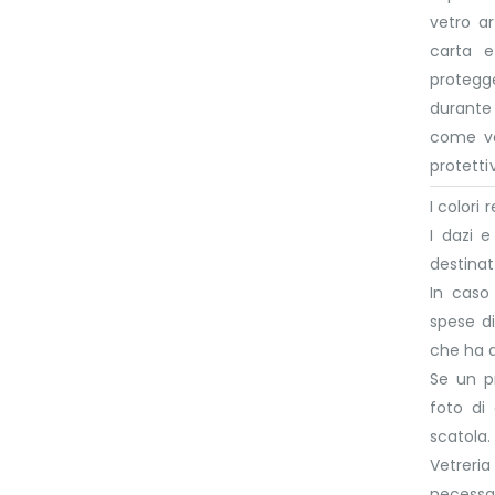
vetro a
carta e
protegge
durante 
come va
protettiv
I colori
I dazi 
destinat
In caso
spese di
che ha 
Se un p
foto di
scatola.
Vetreri
necessar