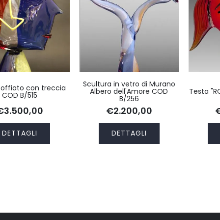
Scultura in vetro di Murano
 soffiato con treccia
Albero dell'Amore COD
Testa "
COD B/515
B/256
€3.500,00
€2.200,00
DETTAGLI
DETTAGLI