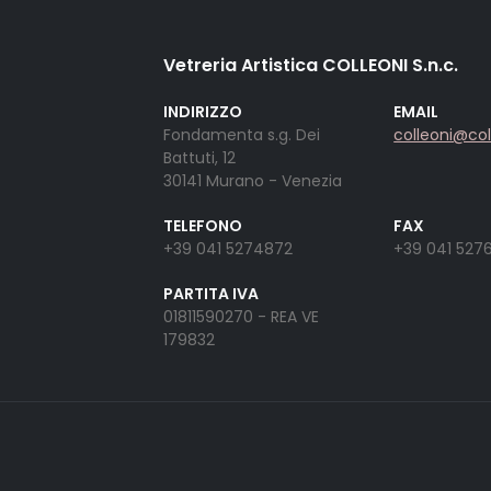
Vetreria Artistica COLLEONI S.n.c.
INDIRIZZO
EMAIL
Fondamenta s.g. Dei
colleoni@co
Battuti, 12
30141 Murano - Venezia
TELEFONO
FAX
+39 041 5274872
+39 041 527
PARTITA IVA
01811590270 - REA VE
179832