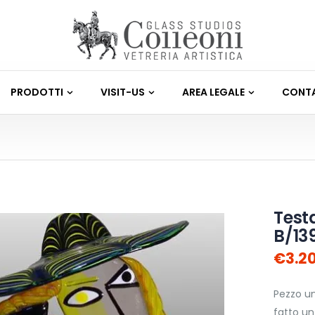
PRODOTTI
VISIT-US
AREA LEGALE
CONTA
Test
B/13
€3.2
Pezzo u
fatto u