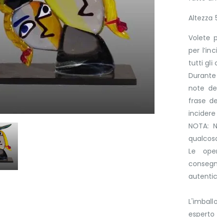
Altezza
Volete p
per l’in
tutti gli
Durante 
note del
frase d
incider
NOTA: N
qualcosa
Le ope
consegn
autenti
L'imbal
esperto 