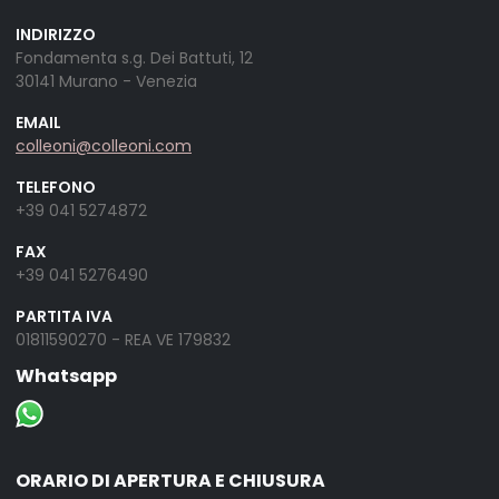
INDIRIZZO
Fondamenta s.g. Dei Battuti, 12
30141 Murano - Venezia
EMAIL
colleoni@colleoni.com
TELEFONO
+39 041 5274872
FAX
+39 041 5276490
PARTITA IVA
01811590270 - REA VE 179832
Whatsapp
ORARIO DI APERTURA E CHIUSURA