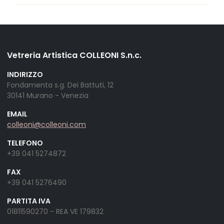
Vetreria Artistica COLLEONI S.n.c.
INDIRIZZO
Fondamenta s.g. Dei Battuti, 12
30141 Murano - Venezia
EMAIL
colleoni@colleoni.com
TELEFONO
+39 041 5274872
FAX
+39 041 5276490
PARTITA IVA
01811590270 - REA VE 179832