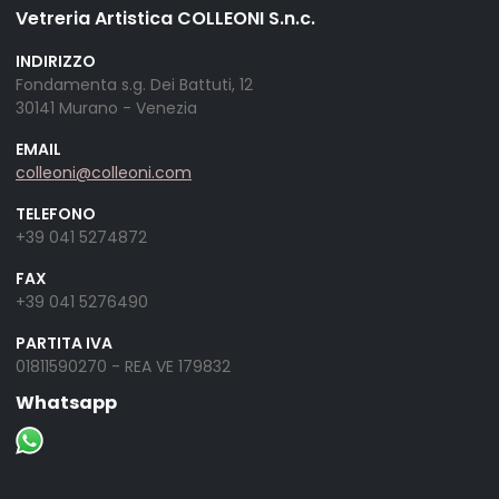
Vetreria Artistica COLLEONI S.n.c.
INDIRIZZO
Fondamenta s.g. Dei Battuti, 12
30141 Murano - Venezia
EMAIL
colleoni@colleoni.com
TELEFONO
+39 041 5274872
FAX
+39 041 5276490
PARTITA IVA
01811590270 - REA VE 179832
Whatsapp