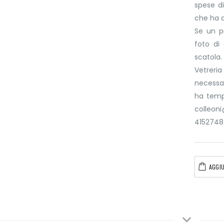
spese di
che ha 
Se un p
foto di
scatola.
Vetreri
necessar
ha tempo
colleo
4152748
AGGIU