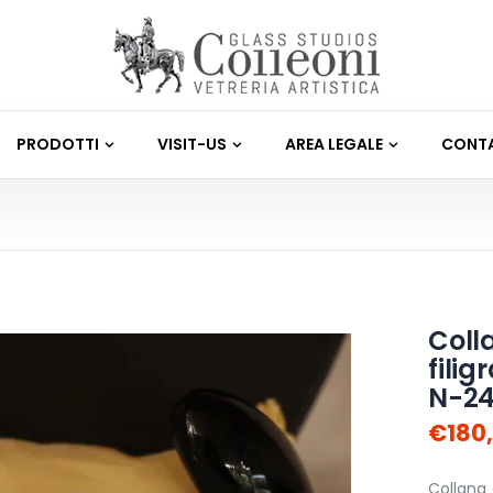
PRODOTTI
VISIT-US
AREA LEGALE
CONTA
Colla
fili
N-2
€180
Collana 