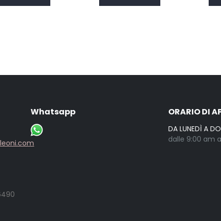
Whatsapp
ORARIO DI A
DA LUNEDÌ A D
dalle 9:00 am a
lleoni.com
6490