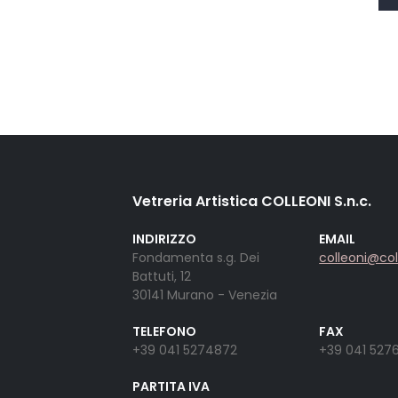
Vetreria Artistica COLLEONI S.n.c.
INDIRIZZO
EMAIL
Fondamenta s.g. Dei
colleoni@co
Battuti, 12
30141 Murano - Venezia
TELEFONO
FAX
+39 041 5274872
+39 041 527
PARTITA IVA