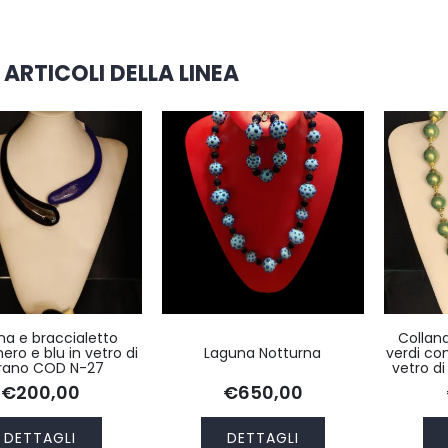
 ARTICOLI DELLA LINEA
na e braccialetto
Collana
nero e blu in vetro di
Laguna Notturna
verdi co
rano COD N-27
vetro d
€200,00
€650,00
DETTAGLI
DETTAGLI