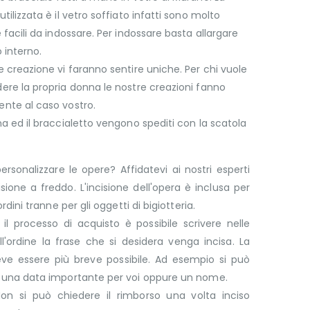
utilizzata è il vetro soffiato infatti sono molto
e facili da indossare. Per indossare basta allargare
o interno.
e creazione vi faranno sentire uniche. Per chi vuole
ere la propria donna le nostre creazioni fanno
nte al caso vostro.
na ed il braccialetto vengono spediti con la scatola
ersonalizzare le opere? Affidatevi ai nostri esperti
cisione a freddo. L'incisione dell'opera è inclusa per
 ordini tranne per gli oggetti di bigiotteria.
il processo di acquisto è possibile scrivere nelle
l'ordine la frase che si desidera venga incisa. La
eve essere più breve possibile. Ad esempio si può
e una data importante per voi oppure un nome.
on si può chiedere il rimborso una volta inciso