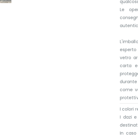
qualcosa
Le ope
consegn
autenti
L'imbal
esperto 
vetro a
carta e
protegge
durante 
come va
protettiv
I colori
I dazi 
destinat
In caso