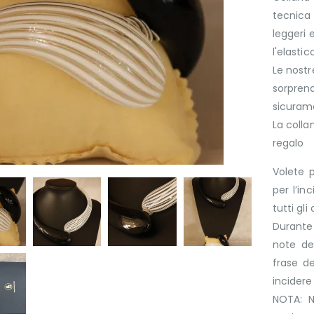
tecnica 
leggeri 
l'elastic
Le nostr
sorprend
sicurame
La colla
regalo
Volete p
per l’in
tutti gli
Durante 
note del
frase d
incider
NOTA: N