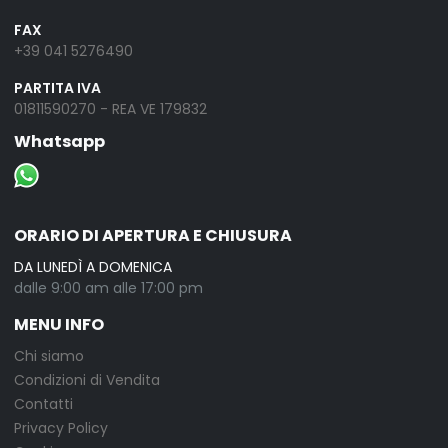
FAX
+39 041 5276490
PARTITA IVA
01811590270 - REA VE 179832
Whatsapp
ORARIO DI APERTURA E CHIUSURA
DA LUNEDÌ A DOMENICA
dalle 9:00 am alle 17:00 pm
MENU INFO
Chi siamo
Condizioni di Vendita
Contatti
Privacy Policy