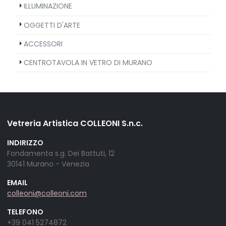
ILLUMINAZIONE
OGGETTI D'ARTE
ACCESSORI
CENTROTAVOLA IN VETRO DI MURANO
Vetreria Artistica COLLEONI S.n.c.
INDIRIZZO
Fondamenta s.g. Dei Battuti, 12
30141 Murano - Venezia
EMAIL
colleoni@colleoni.com
TELEFONO
+39 041 5274872