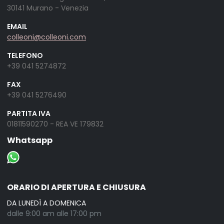
30141 Murano - Venezia
EMAIL
colleoni@colleoni.com
TELEFONO
+39 041 5274872
FAX
+39 041 5276490
PARTITA IVA
01811590270 - REA VE 179832
Whatsapp
ORARIO DI APERTURA E CHIUSURA
DA LUNEDÌ A DOMENICA
dalle 9:00 am alle 17:00 pm