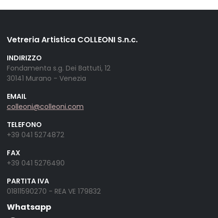
Vetreria Artistica COLLEONI S.n.c.
INDIRIZZO
Fondamenta s.g. Dei Battuti, 12
30141 Murano - Venezia
EMAIL
colleoni@colleoni.com
TELEFONO
+39 041 5274872
FAX
+39 041 5276490
PARTITA IVA
01811590270 - REA VE 179832
Whatsapp