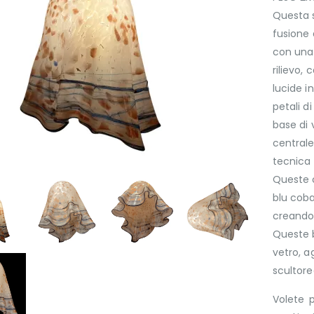
Questa 
fusione 
con una 
rilievo,
lucide i
petali d
base di 
centrale
tecnica 
Queste c
blu coba
creando
Queste b
vetro, a
scultore
Volete p