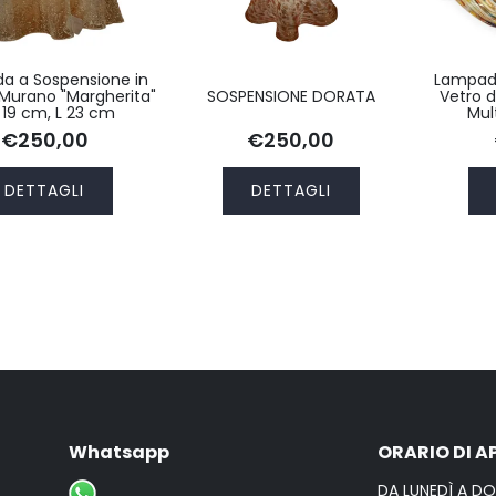
a a Sospensione in
Lampada
 Murano "Margherita"
SOSPENSIONE DORATA
Vetro 
 19 cm, L 23 cm
Mul
€250,00
€250,00
DETTAGLI
DETTAGLI
Whatsapp
ORARIO DI A
DA LUNEDÌ A D