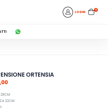
0
LOGIN
TTI
ENSIONE ORTENSIA
,00
 28CM
ZZA 22CM
G