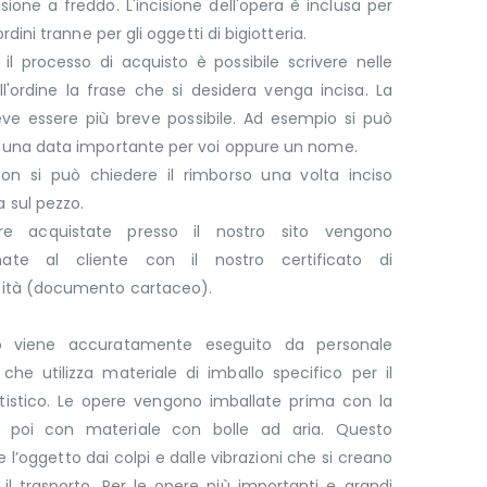
cisione a freddo. L'incisione dell'opera è inclusa per
 ordini tranne per gli oggetti di bigiotteria.
il processo di acquisto è possibile scrivere nelle
l'ordine la frase che si desidera venga incisa. La
eve essere più breve possibile. Ad esempio si può
e una data importante per voi oppure un nome.
on si può chiedere il rimborso una volta inciso
 sul pezzo.
re acquistate presso il nostro sito vengono
ate al cliente con il nostro certificato di
cità (documento cartaceo).
lo viene accuratamente eseguito da personale
che utilizza materiale di imballo specifico per il
rtistico. Le opere vengono imballate prima con la
 poi con materiale con bolle ad aria. Questo
 l’oggetto dai colpi e dalle vibrazioni che si creano
il trasporto. Per le opere più importanti e grandi