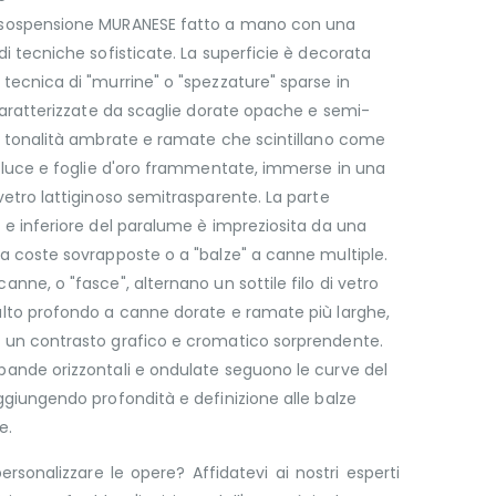
sospensione MURANESE fatto a mano con una
di tecniche sofisticate. La superficie è decorata
tecnica di "murrine" o "spezzature" sparse in
 caratterizzate da scaglie dorate opache e semi-
n tonalità ambrate e ramate che scintillano come
i luce e foglie d'oro frammentate, immerse in una
vetro lattiginoso semitrasparente. La parte
 e inferiore del paralume è impreziosita da una
a coste sovrapposte o a "balze" a canne multiple.
anne, o "fasce", alternano un sottile filo di vetro
lto profondo a canne dorate e ramate più larghe,
 un contrasto grafico e cromatico sorprendente.
ande orizzontali e ondulate seguono le curve del
ggiungendo profondità e definizione alle balze
e.
ersonalizzare le opere? Affidatevi ai nostri esperti