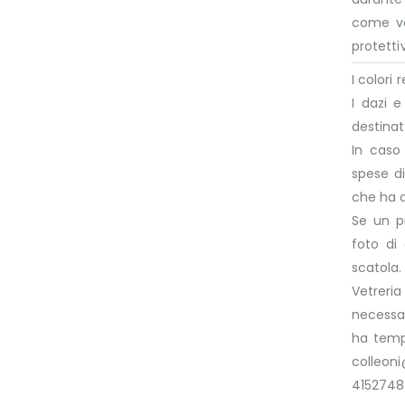
come va
protettiv
I colori
I dazi 
destinat
In caso
spese di
che ha 
Se un p
foto di
scatola.
Vetreri
necessar
ha tempo
colleo
4152748