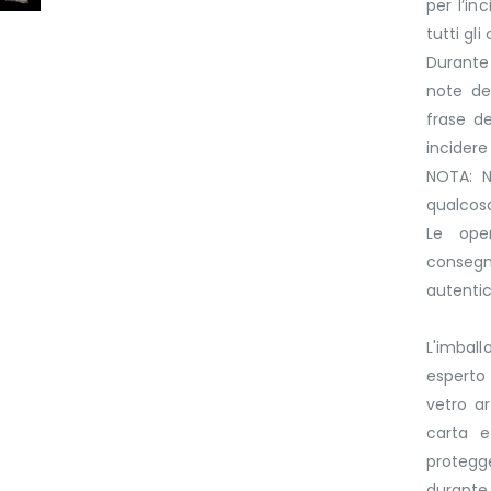
per l’in
tutti gli
Durante 
note del
frase d
incider
NOTA: N
qualcosa
Le ope
consegn
autenti
L'imbal
esperto 
vetro a
carta e
protegge
durante 