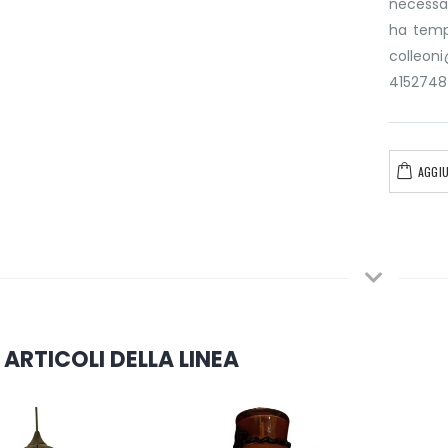
necessar
ha tempo
colleo
4152748
AGGIU
 ARTICOLI DELLA LINEA