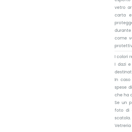
vetro a
carta e
protegge
durante 
come va
protettiv
I colori
I dazi 
destinat
In caso
spese di
che ha 
Se un p
foto di
scatola.
Vetreri