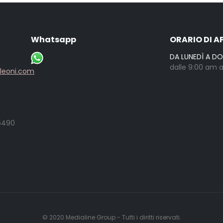
Whatsapp
ORARIO DI A
DA LUNEDÌ A D
dalle 9:00 am a
lleoni.com
6490
© 2020
Medialine Group
- Tutti i diritti riservati.