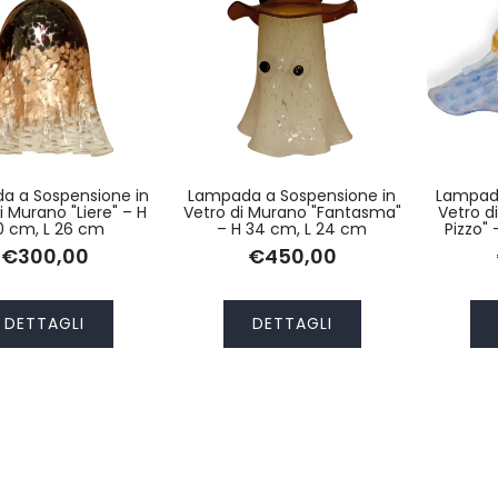
a a Sospensione in
Lampada a Sospensione in
Lampada
i Murano "Liere" – H
Vetro di Murano "Fantasma"
Vetro d
0 cm, L 26 cm
– H 34 cm, L 24 cm
Pizzo" 
€300,00
€450,00
DETTAGLI
DETTAGLI