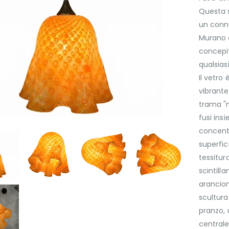
Questa 
un connu
Murano e
concepit
qualsias
Il vetro
vibrante
trama "mi
fusi ins
concentr
superfic
tessitur
scintill
arancion
scultura
pranzo,
centrale