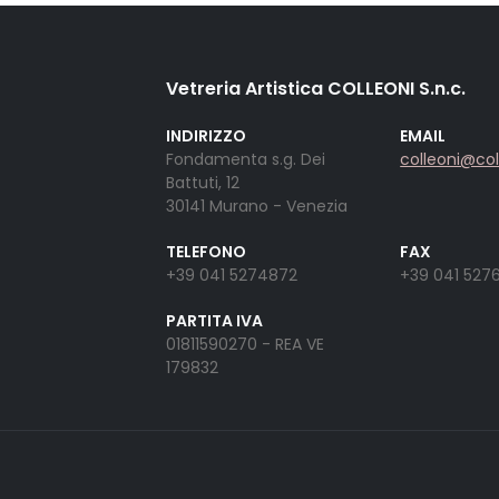
Vetreria Artistica COLLEONI S.n.c.
INDIRIZZO
EMAIL
Fondamenta s.g. Dei
colleoni@co
Battuti, 12
30141 Murano - Venezia
TELEFONO
FAX
+39 041 5274872
+39 041 527
PARTITA IVA
01811590270 - REA VE
179832