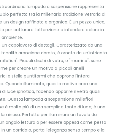
straordinaria lampada a sospensione rappresenta
bio perfetto tra la millenaria tradizione vetraria di
 un design raffinato e organico. È un pezzo unico,
o per catturare l'attenzione e infondere calore in
i ambiente.
 è un capolavoro di dettagli. Caratterizzato da una
 tonalità arancione dorato, è ornato da un'intricata
llefiori". Piccoli dischi di vetro, o "murrine", sono
ieme per creare un motivo a piccoli anelli
ici e stelle puntiformi che coprono l'intera
ie. Quando illuminato, questo motivo crea una
a di luce ipnotica, facendo apparire il vetro quasi
ante. Questa lampada a sospensione millefiori
e è molto più di una semplice fonte di luce; è una
 luminosa. Perfetta per illuminare un tavolo da
 un angolo lettura o per essere appesa come pezzo
 in un corridoio, porta l'eleganza senza tempo e la