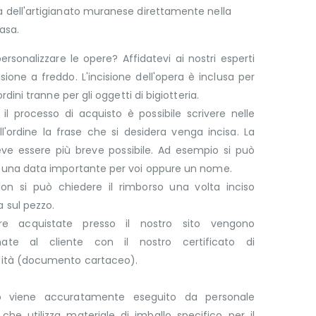
 dell'artigianato muranese direttamente nella
asa.
ersonalizzare le opere? Affidatevi ai nostri esperti
cisione a freddo. L'incisione dell'opera è inclusa per
 ordini tranne per gli oggetti di bigiotteria.
il processo di acquisto è possibile scrivere nelle
l'ordine la frase che si desidera venga incisa. La
eve essere più breve possibile. Ad esempio si può
e una data importante per voi oppure un nome.
on si può chiedere il rimborso una volta inciso
 sul pezzo.
re acquistate presso il nostro sito vengono
ate al cliente con il nostro certificato di
cità (documento cartaceo).
lo viene accuratamente eseguito da personale
che utilizza materiale di imballo specifico per il