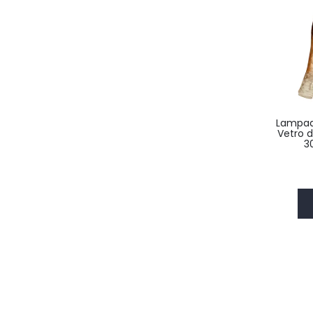
Lampad
Vetro d
3