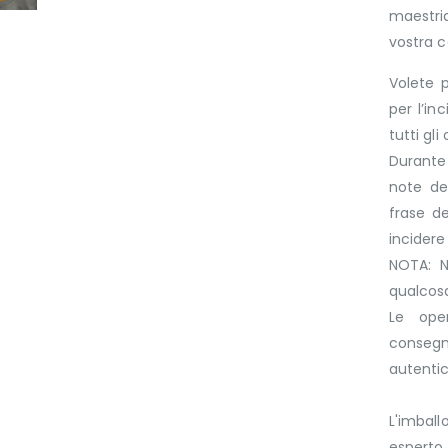
maestria
vostra c
Volete p
per l’in
tutti gli
Durante 
note del
frase d
incider
NOTA: N
qualcosa
Le ope
consegn
autenti
L'imbal
esperto 