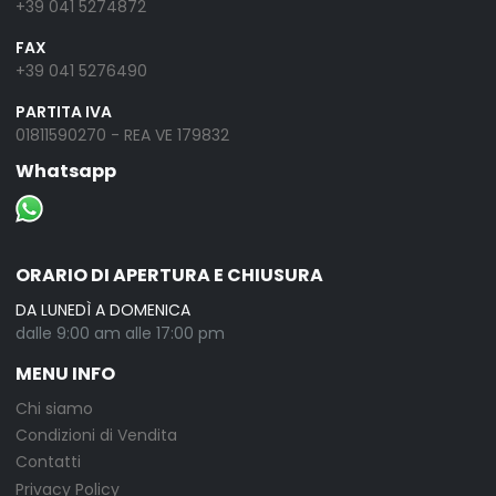
+39 041 5274872
FAX
+39 041 5276490
PARTITA IVA
01811590270 - REA VE 179832
Whatsapp
ORARIO DI APERTURA E CHIUSURA
DA LUNEDÌ A DOMENICA
dalle 9:00 am alle 17:00 pm
MENU INFO
Chi siamo
Condizioni di Vendita
Contatti
Privacy Policy