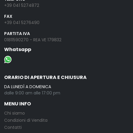
+39 041 5274872
FAX
+39 041 5276490
PARTITA IVA
01811590270 - REA VE 179832
Whatsapp
ORARIO DI APERTURA E CHIUSURA
DA LUNEDÌ A DOMENICA
dalle 9:00 am alle 17:00 pm
MENU INFO
Chi siamo
Condizioni di Vendita
Contatti