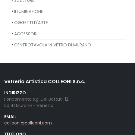
SCULTURE
ILLUMINAZIONE
OGGETTI D'ARTE
ACCESSORI
CENTROTAVOLA IN VETRO DI MURANO
Vetreria Artistica COLLEONI S.n.c.
INDIRIZZO
Fondamenta s.g. Dei Battuti, 12
30141 Murano - Venezia
EMAIL
colleoni@colleoni.com
TELEFONO