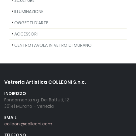
SCULTURE
ILLUMINAZIONE
OGGETTI D'ARTE
ACCESSORI
CENTROTAVOLA IN VETRO DI MURANO
Vetreria Artistica COLLEONI S.n.c.
INDIRIZZO
Fondamenta s.g. Dei Battuti, 12
30141 Murano - Venezia
EMAIL
colleoni@colleoni.com
TELEFONO