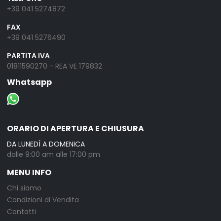
+39 041 5274872
FAX
+39 041 5276490
PARTITA IVA
01811590270 - REA VE 179832
Whatsapp
ORARIO DI APERTURA E CHIUSURA
DA LUNEDÌ A DOMENICA
dalle 9:00 am alle 17:00 pm
MENU INFO
Chi siamo
Condizioni di Vendita
Contatti