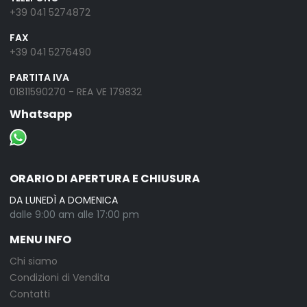
+39 041 5274872
FAX
+39 041 5276490
PARTITA IVA
01811590270 - REA VE 179832
Whatsapp
ORARIO DI APERTURA E CHIUSURA
DA LUNEDÌ A DOMENICA
dalle 9:00 am alle 17:00 pm
MENU INFO
Chi siamo
Condizioni di Vendita
Contatti